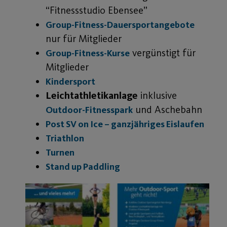
“Fitnessstudio Ebensee”
Group-Fitness-Dauersportangebote
nur für Mitglieder
vergünstigt für
Group-Fitness-Kurse
Mitglieder
Kindersport
Leichtathletikanlage
inklusive
und Aschebahn
Outdoor-Fitnesspark
Post SV on Ice – ganzjähriges Eislaufen
Triathlon
Turnen
Stand up Paddling