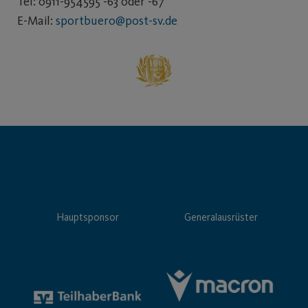
Tel: 0911-954595 -63 oder -67
E-Mail:
sportbuero@post-sv.de
Hauptsponsor
Generalausrüster