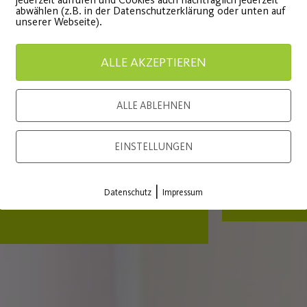
abwählen (z.B. in der Datenschutzerklärung oder unten auf
„Orangenhaut“. Gezielte Kräftigung der Bauch-, Bein
unserer Webseite).
ALLE AKZEPTIEREN
ALLE ABLEHNEN
EINSTELLUNGEN
Probetraining
Alles 
|
vereinbaren
Datenschutz
Impressum