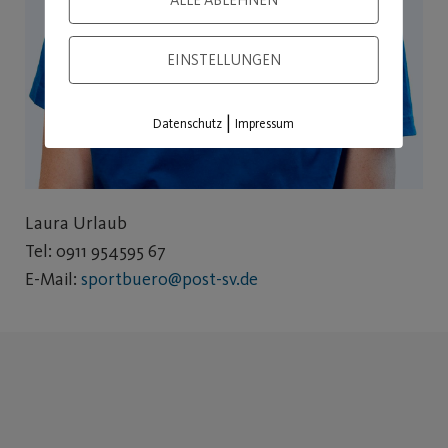
EINSTELLUNGEN
|
Datenschutz
Impressum
Laura Urlaub
Tel: 0911 954595 67
E-Mail:
sportbuero@post-sv.de