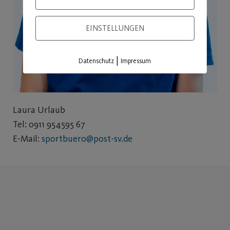
EINSTELLUNGEN
|
Datenschutz
Impressum
Laura Urlaub
Tel: 0911 954595 67
E-Mail:
sportbuero@post-sv.de