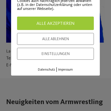
Cookies auch nachträglich jederzeit abwählen
(z.B. in der Datenschutzerklärung oder unten
auf unserer Webseite).
ALLE AKZEPTIEREN
ALLE ABLEHNEN
Laura Urlaub
EINSTELLUNGEN
Tel: 0911-954595 67
E-Mail:
sportbuero@post-sv.de
|
Datenschutz
Impressum
Neuigkeiten vom Armwrestling