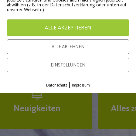
abwählen (z.B. in der Datenschutzerklärung oder unten auf
 sportliche Auszeichnungen und
unserer Webseite).
ALLE AKZEPTIEREN
ALLE ABLEHNEN
EINSTELLUNGEN
|
Datenschutz
Impressum
Neuigkeiten
Alles 