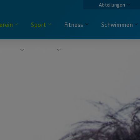
Abteilungen
erein
Sport
Fitness
Schwimmen
pecials
Service
Kontakt