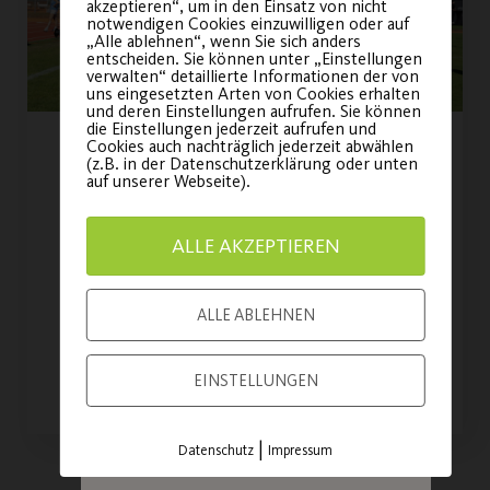
dein Ticket für
akzeptieren“, um in den Einsatz von nicht
notwendigen Cookies einzuwilligen oder auf
unsere
„Alle ablehnen“, wenn Sie sich anders
entscheiden. Sie können unter „Einstellungen
Jubiläumsfeier!
verwalten“ detaillierte Informationen der von
uns eingesetzten Arten von Cookies erhalten
und deren Einstellungen aufrufen. Sie können
die Einstellungen jederzeit aufrufen und
Sei am am
21. November
Cookies auch nachträglich jederzeit abwählen
Post SV beim
(z.B. in der Datenschutzerklärung oder unten
2026
dabei und feiere
auf unserer Webseite).
Bewegungstag „Ball“
mit uns 100 Jahre
Vereinsgeschichte!
ALLE AKZEPTIEREN
am 16.08.2026 auf der Wöhrder
Wiese
ALLE ABLEHNEN
JETZT TICKET
SICHERN
WEITERLESEN
EINSTELLUNGEN
|
Datenschutz
Impressum