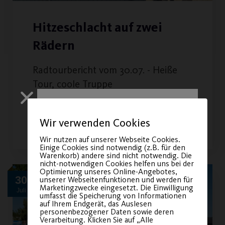
Hitzeschlacht auf zwei
Rädern
Radtourbericht vom 30.07. - Heiße
Tour, coole Truppe
WEITERLESEN
Wir verwenden Cookies
Wir nutzen auf unserer Webseite Cookies.
Einige Cookies sind notwendig (z.B. für den
Warenkorb) andere sind nicht notwendig. Die
nicht-notwendigen Cookies helfen uns bei der
Optimierung unseres Online-Angebotes,
30
unserer Webseitenfunktionen und werden für
Marketingzwecke eingesetzt. Die Einwilligung
Juli
umfasst die Speicherung von Informationen
auf Ihrem Endgerät, das Auslesen
Sichere dir
personenbezogener Daten sowie deren
Verarbeitung. Klicken Sie auf „Alle