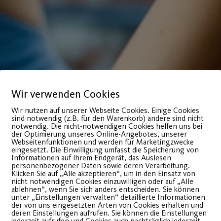
Wir verwenden Cookies
Wir nutzen auf unserer Webseite Cookies. Einige Cookies
sind notwendig (z.B. für den Warenkorb) andere sind nicht
notwendig. Die nicht-notwendigen Cookies helfen uns bei
der Optimierung unseres Online-Angebotes, unserer
Webseitenfunktionen und werden für Marketingzwecke
eingesetzt. Die Einwilligung umfasst die Speicherung von
Informationen auf Ihrem Endgerät, das Auslesen
personenbezogener Daten sowie deren Verarbeitung.
Klicken Sie auf „Alle akzeptieren“, um in den Einsatz von
nicht notwendigen Cookies einzuwilligen oder auf „Alle
ining für Körper und Geist. Und: Jeder kann’s. Auch Si
ablehnen“, wenn Sie sich anders entscheiden. Sie können
unter „Einstellungen verwalten“ detaillierte Informationen
Ihre Beine wie von selbst treten. Mal sanft, mal energ
der von uns eingesetzten Arten von Cookies erhalten und
deren Einstellungen aufrufen. Sie können die Einstellungen
öchst effektiven Training.
jederzeit aufrufen und Cookies auch nachträglich jederzeit