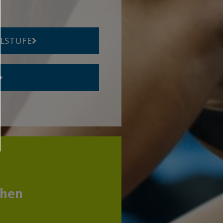
ELSTUFE
chen