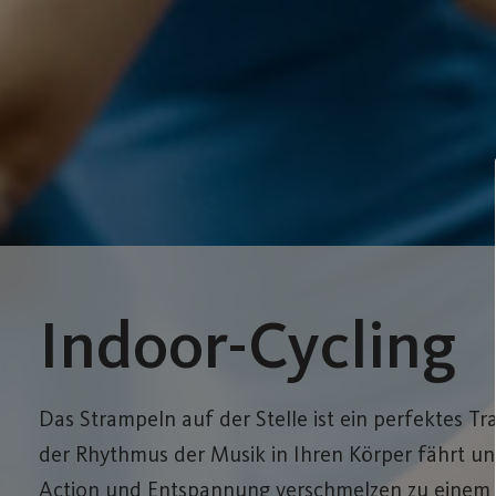
Indoor-Cycling
Das Strampeln auf der Stelle ist ein perfektes Tra
der Rhythmus der Musik in Ihren Körper fährt und 
Action und Entspannung verschmelzen zu einem h