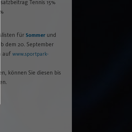
usatzbeitrag Tennis 15%
0%
slisten für
und
Sommer
ab dem 20. September
n auf
www.sportpark-
en, können Sie diesen bis
en.