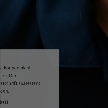
e können nicht
den. Der
tschrift spätestens
den.
batt
: