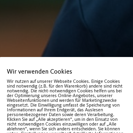
Wir verwenden Cookies
Wir nutzen auf unserer Webseite Cookies. Einige Cookies
Nicht wahrgenommene Abotermin
sind notwendig (z.B. für den Warenkorb) andere sind nicht
notwendig. Die nicht-notwendigen Cookies helfen uns bei
gutgeschrieben oder erstattet wer
der Optimierung unseres Online-Angebotes, unserer
Webseitenfunktionen und werden für Marketingzwecke
Rechnungsbetrag wird per SEPA Las
eingesetzt. Die Einwilligung umfasst die Speicherung von
einau,
Informationen auf Ihrem Endgerät, das Auslesen
Anfang November eingezogen wer
personenbezogener Daten sowie deren Verarbeitung.
ne-Tennis-
Klicken Sie auf „Alle akzeptieren“, um in den Einsatz von
nicht notwendigen Cookies einzuwilligen oder auf „Alle
Bei Buchung eines Abos gibt es
Ra
 bereits
ablehnen“, wenn Sie sich anders entscheiden. Sie können