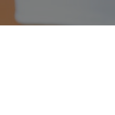
onsor
Generalausrüster