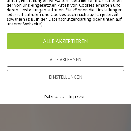
unter „Einstellungen verwalten“ detaillierte Informationen
– für Mitglieder des Post SV mit Z
der von uns eingesetzten Arten von Cookies erhalten und
deren Einstellungen aufrufen. Sie können die Einstellungen
– für Mitglieder im Hauptverein 1
jederzeit aufrufen und Cookies auch nachträglich jederzeit
sbase
und
abwählen (z.B. in der Datenschutzerklärung oder unten auf
– für Externe 3%.
unserer Webseite).
aben!
Mit einem Klick fiindest du die Prei
m 30.04. .
ALLE AKZEPTIEREN
. Einzelbuchungen können 
Winter
ossen (=
online selbständig gebucht werde
ALLE ABLEHNEN
schweinau.de
.h. alle
Sollten Sie den Platz nicht benötig
EINSTELLUNGEN
ng in
48 Stunden vorher wieder stornier
|
Datenschutz
Impressum