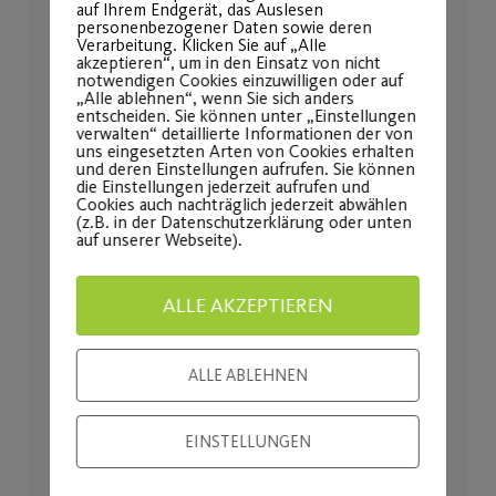
auf Ihrem Endgerät, das Auslesen
SWK/JWK/FWK/LK ab
Sportzentrum
personenbezogener Daten sowie deren
10 Jahren
Süd
Verarbeitung. Klicken Sie auf „Alle
akzeptieren“, um in den Einsatz von nicht
notwendigen Cookies einzuwilligen oder auf
Alter
10 – 25
„Alle ablehnen“, wenn Sie sich anders
entscheiden. Sie können unter „Einstellungen
Wochentag
Samstag
verwalten“ detaillierte Informationen der von
uns eingesetzten Arten von Cookies erhalten
und deren Einstellungen aufrufen. Sie können
Uhrzeit
11:00 – 14:00
die Einstellungen jederzeit aufrufen und
Cookies auch nachträglich jederzeit abwählen
Mehr Infos
(z.B. in der Datenschutzerklärung oder unten
Details
auf unserer Webseite).
SWK/JWK/FWK/LK ab
Sportzentrum
ALLE AKZEPTIEREN
10 Jahren
Süd
Alter
10 – 25
ALLE ABLEHNEN
Wochentag
Montag
EINSTELLUNGEN
Uhrzeit
18:00 – 20:00
Mehr Infos
Details