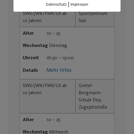
|
Datenschutz
Impressum
SWK/JWK/FWK/LK ab
Sportzentrum
10 Jahren
Süd
Alter
10 – 25
Wochentag
Dienstag
Uhrzeit
16:30 – 19:00
Mehr Infos
Details
SWK/JWK/FWK/LK ab
Gretel-
10 Jahren
Bergmann-
Schule Dep.
Zugspitzstaße
Alter
10 – 25
Wochentag
Mittwoch