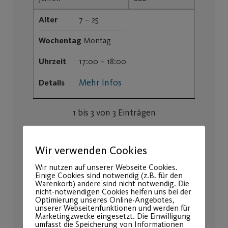
Alter
7 – 25
Wochentag
Montag
Uhrzeit
17:00 – 18:00
Mehr Infos
Details
1 bis 3 von 3 Einträgen
Kinder / Jugendliche ab 10
Wir verwenden Cookies
Jahren/Wettkampfklassen
Wir nutzen auf unserer Webseite Cookies.
Einige Cookies sind notwendig (z.B. für den
EXCEL
PDF
Warenkorb) andere sind nicht notwendig. Die
nicht-notwendigen Cookies helfen uns bei der
Optimierung unseres Online-Angebotes,
unserer Webseitenfunktionen und werden für
Sport-/Kursangebot
Sportstätte
Marketingzwecke eingesetzt. Die Einwilligung
umfasst die Speicherung von Informationen