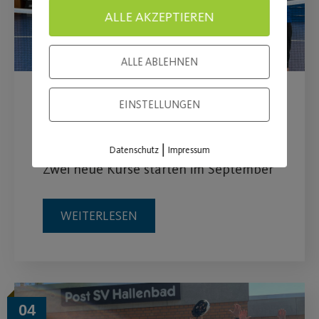
ALLE AKZEPTIEREN
ALLE ABLEHNEN
Erfolgreicher Lenkball-
EINSTELLUNGEN
Lehrgang
|
Datenschutz
Impressum
Zwei neue Kurse starten im September
WEITERLESEN
04