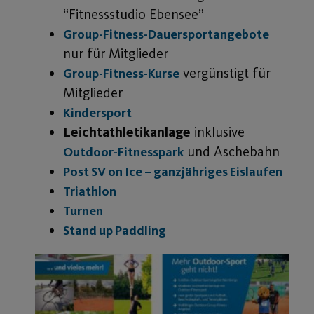
“Fitnessstudio Ebensee”
Group-Fitness-Dauersportangebote
nur für Mitglieder
vergünstigt für
Group-Fitness-Kurse
Mitglieder
Kindersport
Leichtathletikanlage
inklusive
und Aschebahn
Outdoor-Fitnesspark
Post SV on Ice – ganzjähriges Eislaufen
Triathlon
Turnen
Stand up Paddling