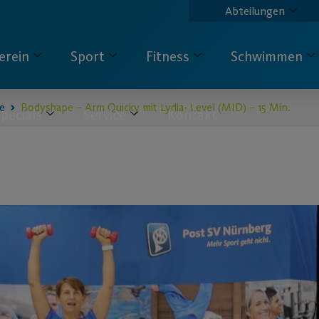
Abteilungen
erein
Sport
Fitness
Schwimmen
e
Bodyshape – Arm Quicky mit Lydia- Level (MID) – 15 Min.
pecials
Service
Kontakt