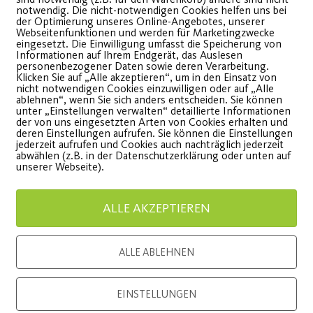
notwendig. Die nicht-notwendigen Cookies helfen uns bei
der Optimierung unseres Online-Angebotes, unserer
Webseitenfunktionen und werden für Marketingzwecke
AROHA sonntags ab
Yoga Fl
eingesetzt. Die Einwilligung umfasst die Speicherung von
Informationen auf Ihrem Endgerät, das Auslesen
personenbezogener Daten sowie deren Verarbeitung.
06.11.2022
und Da
Klicken Sie auf „Alle akzeptieren“, um in den Einsatz von
nicht notwendigen Cookies einzuwilligen oder auf „Alle
ablehnen“, wenn Sie sich anders entscheiden. Sie können
nderung der AROHA
Neuheiten
unter „Einstellungen verwalten“ detaillierte Informationen
der von uns eingesetzten Arten von Cookies erhalten und
portstunde jetzt am Sonntag
Gesund K
deren Einstellungen aufrufen. Sie können die Einstellungen
jederzeit aufrufen und Cookies auch nachträglich jederzeit
on 11.15 - 12.15 Uhr
abwählen (z.B. in der Datenschutzerklärung oder unten auf
unserer Webseite).
WEITE
WEITERLESEN
ALLE AKZEPTIEREN
ALLE ABLEHNEN
EINSTELLUNGEN
Load More