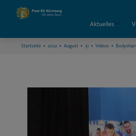
Aktuelles
V
Startseite
2022
August
31
Videos
Bodyshap
S