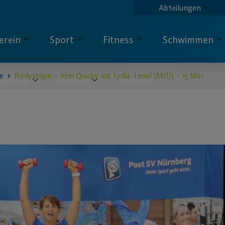
Abteilungen
erein
Sport
Fitness
Schwimmen
e
Bodyshape – Arm Quicky mit Lydia- Level (MID) – 15 Min.
pecials
Service
Kontakt