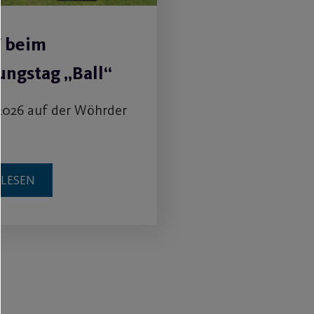
V beim
ngstag „Ball“
2026 auf der Wöhrder
RLESEN