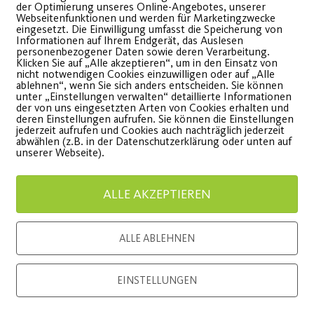
der Optimierung unseres Online-Angebotes, unserer
Webseitenfunktionen und werden für Marketingzwecke
eingesetzt. Die Einwilligung umfasst die Speicherung von
Hitzeschlacht auf zwei
Post S
Informationen auf Ihrem Endgerät, das Auslesen
personenbezogener Daten sowie deren Verarbeitung.
Klicken Sie auf „Alle akzeptieren“, um in den Einsatz von
Rädern
Bewegu
nicht notwendigen Cookies einzuwilligen oder auf „Alle
ablehnen“, wenn Sie sich anders entscheiden. Sie können
unter „Einstellungen verwalten“ detaillierte Informationen
der von uns eingesetzten Arten von Cookies erhalten und
adtourbericht vom 30.07. -
am 16.08.
deren Einstellungen aufrufen. Sie können die Einstellungen
jederzeit aufrufen und Cookies auch nachträglich jederzeit
eiße Tour, coole Truppe
Wiese
abwählen (z.B. in der Datenschutzerklärung oder unten auf
unserer Webseite).
WEITERLESEN
WEITE
ALLE AKZEPTIEREN
ALLE ABLEHNEN
EINSTELLUNGEN
Load More