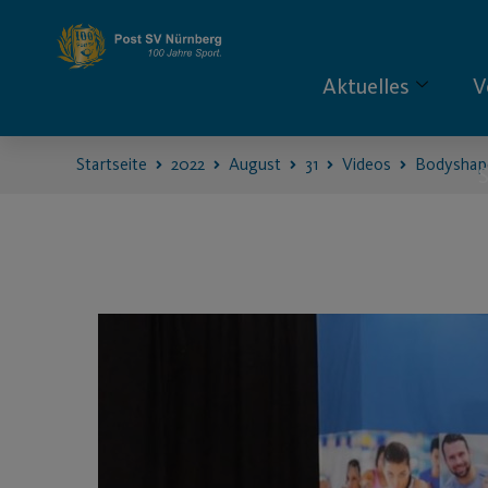
Aktuelles
V
Startseite
2022
August
31
Videos
Bodyshap
S