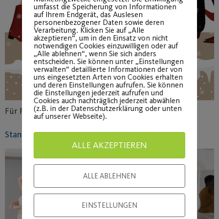
umfasst die Speicherung von Informationen
auf Ihrem Endgerät, das Auslesen
personenbezogener Daten sowie deren
Verarbeitung. Klicken Sie auf „Alle
akzeptieren“, um in den Einsatz von nicht
notwendigen Cookies einzuwilligen oder auf
„Alle ablehnen“, wenn Sie sich anders
entscheiden. Sie können unter „Einstellungen
verwalten“ detaillierte Informationen der von
uns eingesetzten Arten von Cookies erhalten
und deren Einstellungen aufrufen. Sie können
die Einstellungen jederzeit aufrufen und
Cookies auch nachträglich jederzeit abwählen
(z.B. in der Datenschutzerklärung oder unten
Für Frauen. Hier geht´s zur Anmeldung.
auf unserer Webseite).
Standard / Latein Anfängerkurs am 19.10.2023
ALLE AKZEPTIEREN
ALLE ABLEHNEN
EINSTELLUNGEN