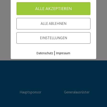
Load More
ALLE AKZEPTIEREN
ALLE ABLEHNEN
EINSTELLUNGEN
|
Datenschutz
Impressum
Hauptsponsor
Generalausrüster