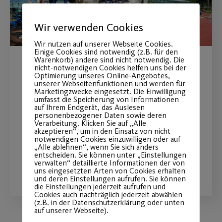
Wir verwenden Cookies
Wir nutzen auf unserer Webseite Cookies.
Einige Cookies sind notwendig (z.B. für den
Warenkorb) andere sind nicht notwendig. Die
nicht-notwendigen Cookies helfen uns bei der
Der perfekte Ort für dein
Optimierung unseres Online-Angebotes,
unserer Webseitenfunktionen und werden für
Fitnesstraining an der
Marketingzwecke eingesetzt. Die Einwilligung
umfasst die Speicherung von Informationen
frischen Luft
auf Ihrem Endgerät, das Auslesen
personenbezogener Daten sowie deren
Verarbeitung. Klicken Sie auf „Alle
Neue Betreuungszeiten ab April.
akzeptieren“, um in den Einsatz von nicht
notwendigen Cookies einzuwilligen oder auf
„Alle ablehnen“, wenn Sie sich anders
entscheiden. Sie können unter „Einstellungen
verwalten“ detaillierte Informationen der von
WEITERLESEN
uns eingesetzten Arten von Cookies erhalten
und deren Einstellungen aufrufen. Sie können
die Einstellungen jederzeit aufrufen und
Cookies auch nachträglich jederzeit abwählen
(z.B. in der Datenschutzerklärung oder unten
auf unserer Webseite).