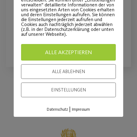
Post SV beim Bewegungstag
verwalten“ detaillierte Informationen der von
uns eingesetzten Arten von Cookies erhalten
„Ball“
und deren Einstellungen aufrufen. Sie können
die Einstellungen jederzeit aufrufen und
Cookies auch nachträglich jederzeit abwählen
am 16.08.2026 auf der Wöhrder Wiese
(z.B. in der Datenschutzerklärung oder unten
auf unserer Webseite).
WEITERLESEN
ALLE AKZEPTIEREN
ALLE ABLEHNEN
EINSTELLUNGEN
Load More
|
Datenschutz
Impressum