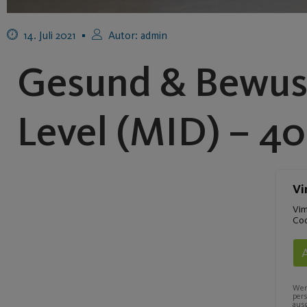
14. Juli 2021
Autor:
admin
Gesund & Bewusst
Level (MID) – 40
Vi
Vim
Coo
Wenn
per
ausg