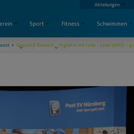
Abteilungen
erein
Sport
Fitness
Schwimmen
wusst
Gesund & Bewusst – Yogilates mit Lydia – Level (MID) – 4
pecials
Service
Kontakt