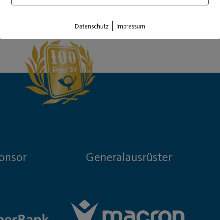
Load More
|
Datenschutz
Impressum
onsor
Generalausrüster