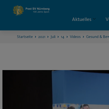
Aktuelles
V
Startseite
2021
Juli
14
Videos
Gesund & Be
S