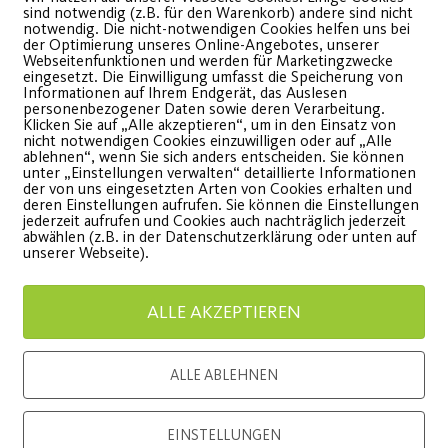
sind notwendig (z.B. für den Warenkorb) andere sind nicht
online
notwendig. Die nicht-notwendigen Cookies helfen uns bei
der Optimierung unseres Online-Angebotes, unserer
Webseitenfunktionen und werden für Marketingzwecke
b heute gehen alle unsere
eingesetzt. Die Einwilligung umfasst die Speicherung von
Informationen auf Ihrem Endgerät, das Auslesen
urse für die nächste
personenbezogener Daten sowie deren Verarbeitung.
Klicken Sie auf „Alle akzeptieren“, um in den Einsatz von
Unser 
urssequenz online!
nicht notwendigen Cookies einzuwilligen oder auf „Alle
ablehnen“, wenn Sie sich anders entscheiden. Sie können
“Bunte
unter „Einstellungen verwalten“ detaillierte Informationen
der von uns eingesetzten Arten von Cookies erhalten und
WEITERLESEN
deren Einstellungen aufrufen. Sie können die Einstellungen
jederzeit aufrufen und Cookies auch nachträglich jederzeit
Integrati
abwählen (z.B. in der Datenschutzerklärung oder unten auf
unserer Webseite).
Post SV.
ALLE AKZEPTIEREN
WEITE
ALLE ABLEHNEN
EINSTELLUNGEN