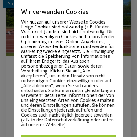
März
Wir verwenden Cookies
Wir nutzen auf unserer Webseite Cookies.
Einige Cookies sind notwendig (z.B. für den
Warenkorb) andere sind nicht notwendig. Die
nicht-notwendigen Cookies helfen uns bei der
Optimierung unseres Online-Angebotes,
unserer Webseitenfunktionen und werden für
Marketingzwecke eingesetzt. Die Einwilligung
umfasst die Speicherung von Informationen
auf Ihrem Endgerät, das Auslesen
personenbezogener Daten sowie deren
Restart Outdoor
Verarbeitung. Klicken Sie auf „Alle
akzeptieren“, um in den Einsatz von nicht
notwendigen Cookies einzuwilligen oder auf
Präventionskurse nach § 20
„Alle ablehnen“, wenn Sie sich anders
entscheiden. Sie können unter „Einstellungen
SGB V
verwalten“ detaillierte Informationen der von
uns eingesetzten Arten von Cookies erhalten
und deren Einstellungen aufrufen. Sie können
Unsere Outdoor Präventionskurse am
die Einstellungen jederzeit aufrufen und
Cookies auch nachträglich jederzeit abwählen
Fitnesspark Ebensee starten wieder
(z.B. in der Datenschutzerklärung oder unten
auf unserer Webseite).