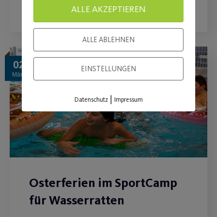
WEITERLESEN
ALLE AKZEPTIEREN
ALLE ABLEHNEN
02
EINSTELLUNGEN
März
|
Datenschutz
Impressum
Osterferien im SportCamp
für Wasserratten