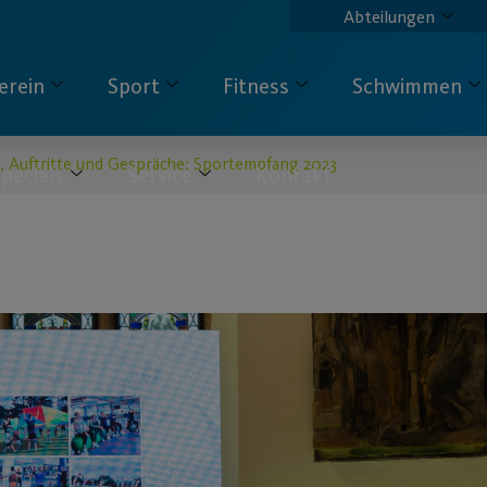
Abteilungen
erein
Sport
Fitness
Schwimmen
 Auftritte und Gespräche: Sportempfang 2023
pecials
Service
Kontakt