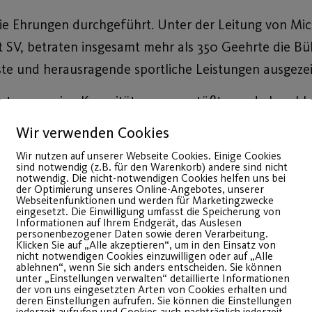
e Ehrungen durchgeführt. Unter der Leitung von Mi
t SV, betraten insgesamt mehr als 350 Geehrte die Bü
ste und herausragende sportliche Leistungen ausgeze
ästen an seine Kapazitätsgrenzen stößt, wurde beschl
en. Daher wird es im nächsten Jahr eine zusätzliche, 
Wir verwenden Cookies
und 41jähriger Mitgliedschaft geehrt werden. Diese Ent
Wir nutzen auf unserer Webseite Cookies. Einige Cookies
e angemessene Anerkennung zuteilwird. Den konkrete
sind notwendig (z.B. für den Warenkorb) andere sind nicht
notwendig. Die nicht-notwendigen Cookies helfen uns bei
der Optimierung unseres Online-Angebotes, unserer
Webseitenfunktionen und werden für Marketingzwecke
eingesetzt. Die Einwilligung umfasst die Speicherung von
 einem Buffet in der Ehrenhalle des Rathauses den 
Informationen auf Ihrem Endgerät, das Auslesen
personenbezogener Daten sowie deren Verarbeitung.
Klicken Sie auf „Alle akzeptieren“, um in den Einsatz von
nicht notwendigen Cookies einzuwilligen oder auf „Alle
ablehnen“, wenn Sie sich anders entscheiden. Sie können
llen Mitgliedern, eingeladenen Gästen sowie unseren
unter „Einstellungen verwalten“ detaillierte Informationen
der von uns eingesetzten Arten von Cookies erhalten und
rnberg für diesen tollen Abend bedanken – wir freue
deren Einstellungen aufrufen. Sie können die Einstellungen
jederzeit aufrufen und Cookies auch nachträglich jederzeit