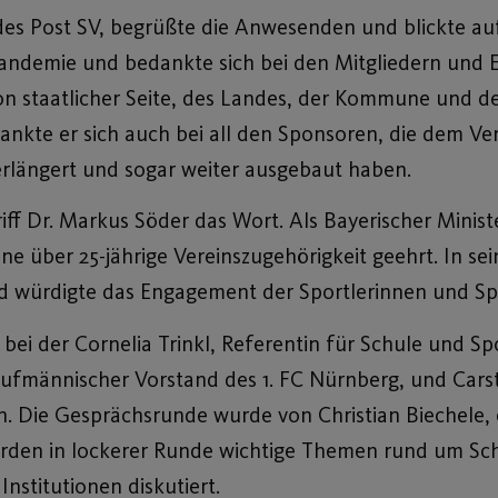
es Post SV, begrüßte die Anwesenden und blickte au
 Pandemie und bedankte sich bei den Mitgliedern und 
 von staatlicher Seite, des Landes, der Kommune und 
kte er sich auch bei all den Sponsoren, die dem Ver
erlängert und sogar weiter ausgebaut haben.
f Dr. Markus Söder das Wort. Als Bayerischer Minist
ine über 25-jährige Vereinszugehörigkeit geehrt. In se
nd würdigte das Engagement der Sportlerinnen und Spo
ei der Cornelia Trinkl, Referentin für Schule und Sp
aufmännischer Vorstand des 1. FC Nürnberg, und Cars
en. Die Gesprächsrunde wurde von Christian Biechele,
wurden in lockerer Runde wichtige Themen rund um Sch
stitutionen diskutiert.