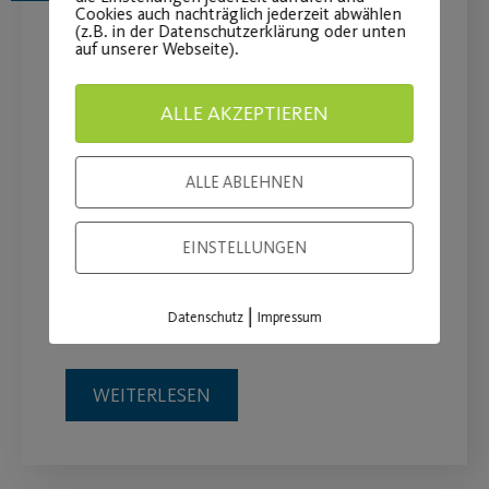
Cookies auch nachträglich jederzeit abwählen
(z.B. in der Datenschutzerklärung oder unten
auf unserer Webseite).
ALLE AKZEPTIEREN
ALLE ABLEHNEN
Macron unter dem
EINSTELLUNGEN
Weihnachtsbaum
|
Datenschutz
Impressum
Sichere dir bis zu 40% Rabatt.
WEITERLESEN