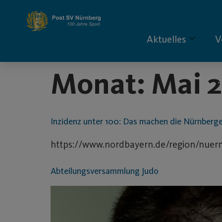
Inhalt
springen
Aktuelles
V
Monat:
Mai 
S
Inzidenz unter 100: Das machen die Nürnberge
https://www.nordbayern.de/region/nuern
Abteilungsversammlung Judo