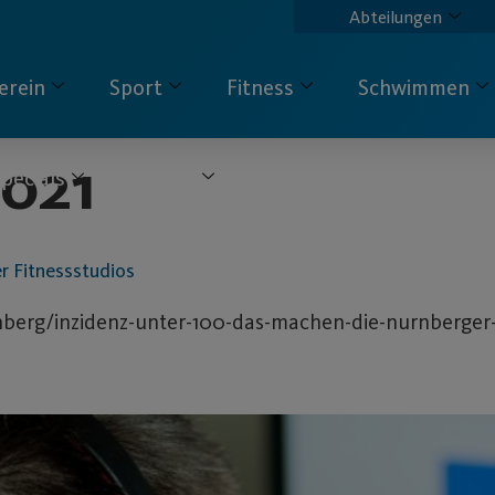
Abteilungen
erein
Sport
Fitness
Schwimmen
2021
pecials
Service
Kontakt
r Fitnessstudios
berg/inzidenz-unter-100-das-machen-die-nurnberger-