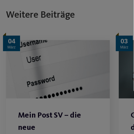
Weitere Beiträge
04
03
März
März
Mein Post SV – die
neue