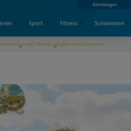
Abteilungen
erein
Sport
Fitness
Schwimmen
zt mitmachen und 3-Monats-Mitgliedschaft gewinnen!
pecials
Service
Kontakt