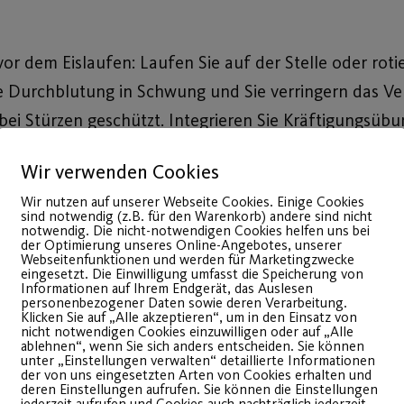
 dem Eislaufen: Laufen Sie auf der Stelle oder roti
Durchblutung in Schwung und Sie verringern das Verl
 Sie bei Stürzen geschützt. Integrieren Sie Kräftigungs
 daher am besten in Ihren Alltag. Und denken Sie da
Wir verwenden Cookies
s- und Sturztechniken sind besonders wichtig.
Wir nutzen auf unserer Webseite Cookies. Einige Cookies
sind notwendig (z.B. für den Warenkorb) andere sind nicht
notwendig. Die nicht-notwendigen Cookies helfen uns bei
der Optimierung unseres Online-Angebotes, unserer
Webseitenfunktionen und werden für Marketingzwecke
eingesetzt. Die Einwilligung umfasst die Speicherung von
Informationen auf Ihrem Endgerät, das Auslesen
personenbezogener Daten sowie deren Verarbeitung.
Klicken Sie auf „Alle akzeptieren“, um in den Einsatz von
nicht notwendigen Cookies einzuwilligen oder auf „Alle
ablehnen“, wenn Sie sich anders entscheiden. Sie können
unter „Einstellungen verwalten“ detaillierte Informationen
der von uns eingesetzten Arten von Cookies erhalten und
deren Einstellungen aufrufen. Sie können die Einstellungen
jederzeit aufrufen und Cookies auch nachträglich jederzeit