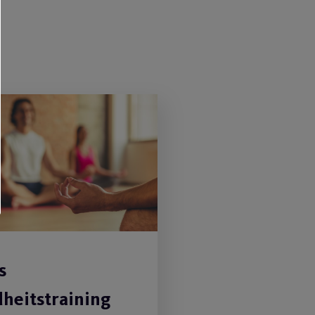
s
heitstraining