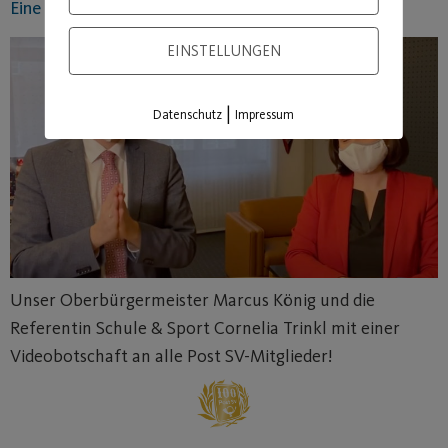
Eine Videobotschaft an alle Post SV-Mitglieder!
EINSTELLUNGEN
|
Datenschutz
Impressum
Unser Oberbürgermeister Marcus König und die
Referentin Schule & Sport Cornelia Trinkl mit einer
Videobotschaft an alle Post SV-Mitglieder!