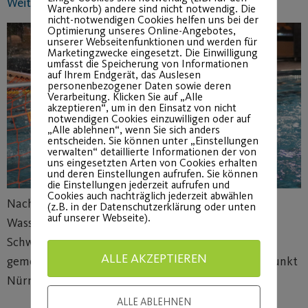
Weiterer Invest in Nürnbergs Wasser(ball)sport
Warenkorb) andere sind nicht notwendig. Die
nicht-notwendigen Cookies helfen uns bei der
Optimierung unseres Online-Angebotes,
unserer Webseitenfunktionen und werden für
Marketingzwecke eingesetzt. Die Einwilligung
umfasst die Speicherung von Informationen
auf Ihrem Endgerät, das Auslesen
personenbezogener Daten sowie deren
Verarbeitung. Klicken Sie auf „Alle
akzeptieren“, um in den Einsatz von nicht
notwendigen Cookies einzuwilligen oder auf
„Alle ablehnen“, wenn Sie sich anders
entscheiden. Sie können unter „Einstellungen
verwalten“ detaillierte Informationen der von
uns eingesetzten Arten von Cookies erhalten
und deren Einstellungen aufrufen. Sie können
die Einstellungen jederzeit aufrufen und
Cookies auch nachträglich jederzeit abwählen
Nach zwei erstaunlich erfolgreichen Jahren im
(z.B. in der Datenschutzerklärung oder unten
auf unserer Webseite).
Wasserballsport, haben der Bayerische
Schwimmverband und der Post SV Nürnberg
ALLE AKZEPTIEREN
gemeinsam die Vereinbarung für den Landesstützpunkt
Nürnberg verlängert.
ALLE ABLEHNEN