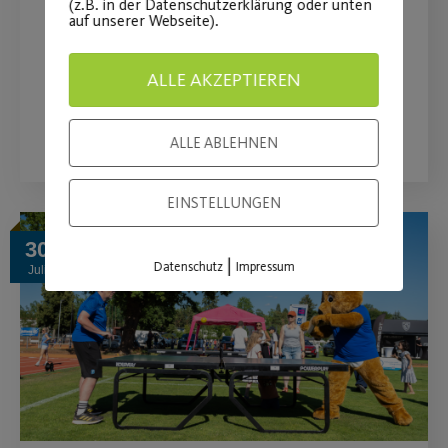
(z.B. in der Datenschutzerklärung oder unten
auf unserer Webseite).
Radtourbericht vom 30.07. - Heiße
Tour, coole Truppe
ALLE AKZEPTIEREN
WEITERLESEN
ALLE ABLEHNEN
EINSTELLUNGEN
30
|
Datenschutz
Impressum
Juli