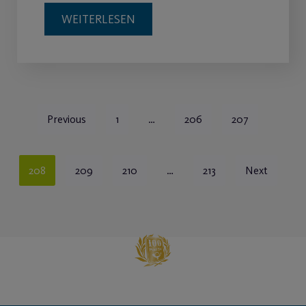
WEITERLESEN
Previous
1
…
206
207
208
209
210
…
213
Next