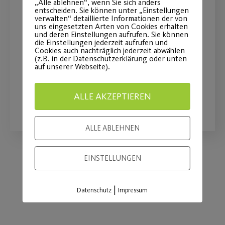
„Alle ablehnen“, wenn Sie sich anders
Fit durch die kalte
entscheiden. Sie können unter „Einstellungen
verwalten“ detaillierte Informationen der von
Jahreszeit
uns eingesetzten Arten von Cookies erhalten
und deren Einstellungen aufrufen. Sie können
die Einstellungen jederzeit aufrufen und
AOK Bayern gibt Tipps zur Stärkung
Cookies auch nachträglich jederzeit abwählen
(z.B. in der Datenschutzerklärung oder unten
des Immunsystems.
auf unserer Webseite).
ALLE AKZEPTIEREN
WEITERLESEN
ALLE ABLEHNEN
EINSTELLUNGEN
Load More
|
Datenschutz
Impressum