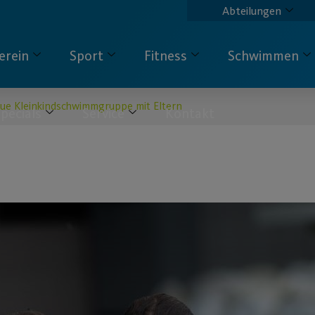
Abteilungen
erein
Sport
Fitness
Schwimmen
ue Kleinkindschwimmgruppe mit Eltern
pecials
Service
Kontakt