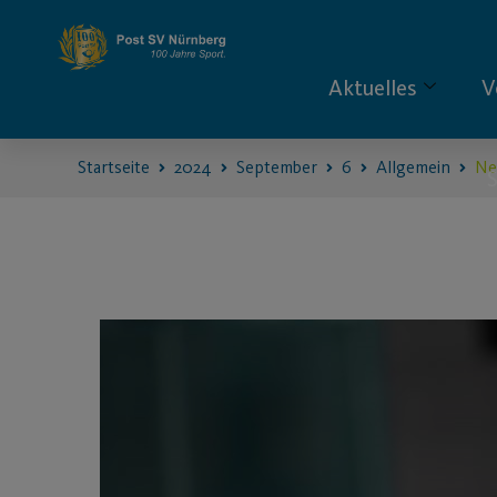
Aktuelles
V
Startseite
2024
September
6
Allgemein
Ne
S