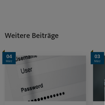
Weitere Beiträge
04
03
März
März