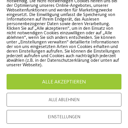
notwendig. Die nicht-notwendigen Cookies helfen uns bei
der Optimierung unseres Online-Angebotes, unserer
Gesund abnehmen –
Yoga al
Webseitenfunktionen und werden für Marketingzwecke
eingesetzt. Die Einwilligung umfasst die Speicherung von
Informationen auf Ihrem Endgerät, das Auslesen
der Grundkurs
Gesund
personenbezogener Daten sowie deren Verarbeitung.
Klicken Sie auf „Alle akzeptieren“, um in den Einsatz von
nicht notwendigen Cookies einzuwilligen oder auf „Alle
ablehnen“, wenn Sie sich anders entscheiden. Sie können
er neue Online-Kurs zu
Ab 23.02.
unter „Einstellungen verwalten“ detaillierte Informationen
der von uns eingesetzten Arten von Cookies erhalten und
rnährung und Sport.
Yoga Mitg
deren Einstellungen aufrufen. Sie können die Einstellungen
jederzeit aufrufen und Cookies auch nachträglich jederzeit
Yoga-Inte
abwählen (z.B. in der Datenschutzerklärung oder unten auf
unserer Webseite).
WEITERLESEN
WEITE
ALLE AKZEPTIEREN
ALLE ABLEHNEN
EINSTELLUNGEN
Load More