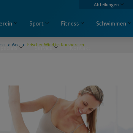
Abteilungen
erein
Sport
Fitness
Schwimmen
ess
60+
Frischer Wind im Kursbereich
pecials
Service
Kontakt