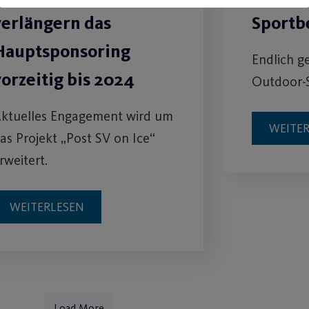
verlängern das
Sportb
Hauptsponsoring
Endlich g
vorzeitig bis 2024
Outdoor-
ktuelles Engagement wird um
WEITE
as Projekt „Post SV on Ice“
rweitert.
WEITERLESEN
Load More