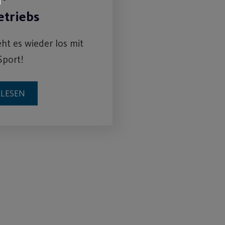
etriebs
eht es wieder los mit
Sport!
RLESEN