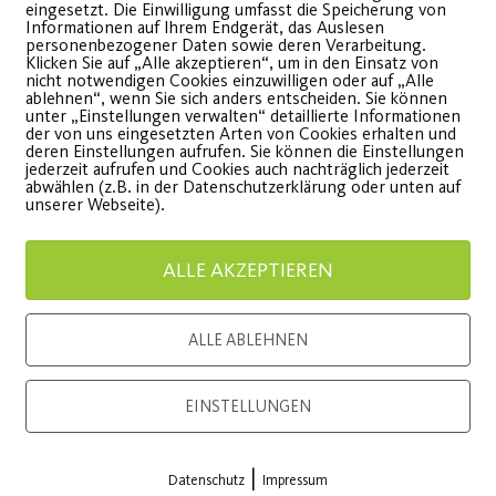
eingesetzt. Die Einwilligung umfasst die Speicherung von
Informationen auf Ihrem Endgerät, das Auslesen
personenbezogener Daten sowie deren Verarbeitung.
Klicken Sie auf „Alle akzeptieren“, um in den Einsatz von
nicht notwendigen Cookies einzuwilligen oder auf „Alle
ablehnen“, wenn Sie sich anders entscheiden. Sie können
unter „Einstellungen verwalten“ detaillierte Informationen
der von uns eingesetzten Arten von Cookies erhalten und
deren Einstellungen aufrufen. Sie können die Einstellungen
04
jederzeit aufrufen und Cookies auch nachträglich jederzeit
abwählen (z.B. in der Datenschutzerklärung oder unten auf
März
unserer Webseite).
ALLE AKZEPTIEREN
ALLE ABLEHNEN
EINSTELLUNGEN
VR Bank Nürnberg und
Wieder
|
Post SV Nürnberg
Outdoo
Datenschutz
Impressum