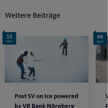
Weitere Beiträge
15
09
März
März
Post SV on Ice powered
by VR Bank Nürnberg