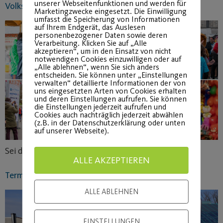
unserer Webseitenfunktionen und werden für
Volksfest-Biathlon am 06. April 2024
Marketingzwecke eingesetzt. Die Einwilligung
umfasst die Speicherung von Informationen
auf Ihrem Endgerät, das Auslesen
personenbezogener Daten sowie deren
Verarbeitung. Klicken Sie auf „Alle
akzeptieren“, um in den Einsatz von nicht
notwendigen Cookies einzuwilligen oder auf
„Alle ablehnen“, wenn Sie sich anders
entscheiden. Sie können unter „Einstellungen
verwalten“ detaillierte Informationen der von
uns eingesetzten Arten von Cookies erhalten
und deren Einstellungen aufrufen. Sie können
die Einstellungen jederzeit aufrufen und
Cookies auch nachträglich jederzeit abwählen
(z.B. in der Datenschutzerklärung oder unten
auf unserer Webseite).
Sei dabei und sichere dir deinen Startplatz !
ALLE AKZEPTIEREN
Terminangebot beim Kinderorthopäden
ALLE ABLEHNEN
EINSTELLUNGEN