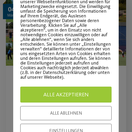
unserer Webseitenfunktionen und werden für
Marketingzwecke eingesetzt. Die Einwilligung
04
umfasst die Speicherung von Informationen
auf Ihrem Endgerät, das Auslesen
März
personenbezogener Daten sowie deren
Verarbeitung. Klicken Sie auf „Alle
akzeptieren“, um in den Einsatz von nicht
notwendigen Cookies einzuwilligen oder auf
„Alle ablehnen“, wenn Sie sich anders
entscheiden. Sie können unter „Einstellungen
verwalten“ detaillierte Informationen der von
uns eingesetzten Arten von Cookies erhalten
und deren Einstellungen aufrufen. Sie können
die Einstellungen jederzeit aufrufen und
Cookies auch nachträglich jederzeit abwählen
(z.B. in der Datenschutzerklärung oder unten
auf unserer Webseite).
Wiederaufnahme des
Outdoor-Sportbetriebs
ALLE AKZEPTIEREN
Endlich geht es wieder los mit
ALLE ABLEHNEN
Outdoor-Sport!
EINSTELLUNGEN