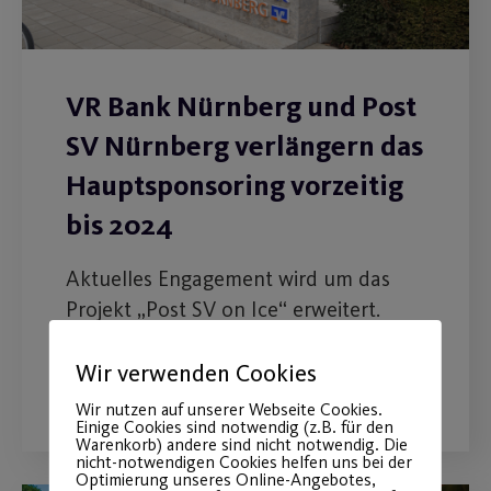
VR Bank Nürnberg und Post
SV Nürnberg verlängern das
Hauptsponsoring vorzeitig
bis 2024
Aktuelles Engagement wird um das
Projekt „Post SV on Ice“ erweitert.
Wir verwenden Cookies
WEITERLESEN
Wir nutzen auf unserer Webseite Cookies.
Einige Cookies sind notwendig (z.B. für den
Warenkorb) andere sind nicht notwendig. Die
nicht-notwendigen Cookies helfen uns bei der
Optimierung unseres Online-Angebotes,