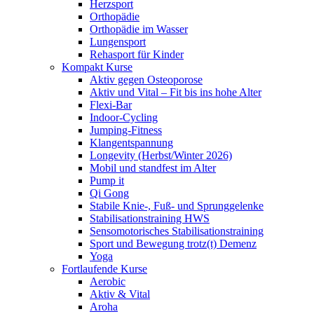
Herzsport
Orthopädie
Orthopädie im Wasser
Lungensport
Rehasport für Kinder
Kompakt Kurse
Aktiv gegen Osteoporose
Aktiv und Vital – Fit bis ins hohe Alter
Flexi-Bar
Indoor-Cycling
Jumping-Fitness
Klangentspannung
Longevity (Herbst/Winter 2026)
Mobil und standfest im Alter
Pump it
Qi Gong
Stabile Knie-, Fuß- und Sprunggelenke
Stabilisationstraining HWS
Sensomotorisches Stabilisationstraining
Sport und Bewegung trotz(t) Demenz
Yoga
Fortlaufende Kurse
Aerobic
Aktiv & Vital
Aroha