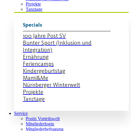
Projekte
Tanztage
Specials
100 Jahre Post SV
Bunter Sport (Inklusion und
Integration)
Ernährung
Feriencamps
Kindergeburtstag
Mami&Me
Nürnberger Winterwelt
Projekte
Tanztage
Service
Postis Vorteilswelt
Mitgliederlogin
Mitgliederbefragung