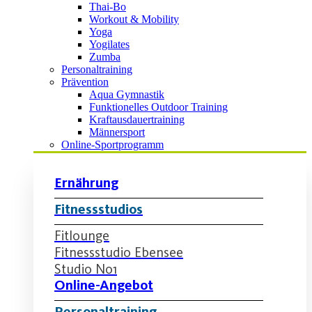
Thai-Bo
Workout & Mobility
Yoga
Yogilates
Zumba
Personaltraining
Prävention
Aqua Gymnastik
Funktionelles Outdoor Training
Kraftausdauertraining
Männersport
Online-Sportprogramm
Ernährung
Fitnessstudios
Fitlounge
Fitnessstudio Ebensee
Studio No1
Online-Angebot
Personaltraining