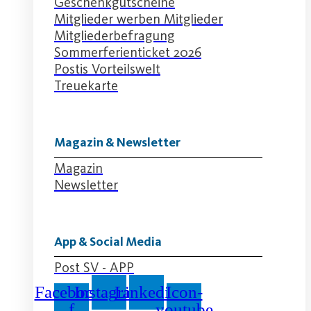
Geschenkgutscheine
Mitglieder werben Mitglieder
Mitgliederbefragung
Sommerferienticket 2026
Postis Vorteilswelt
Treuekarte
Magazin & Newsletter
Magazin
Newsletter
App & Social Media
Post SV - APP
Facebook-
Instagram
Linkedin
Icon-
f
youtube