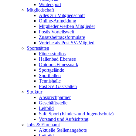
Wintersport
Mitgliedschaft
Alles zur Mitgliedschaft
Online-Anmeldung
Mitglieder werben Mitglieder
Postis Vorteilswelt
Zusatzbeitragsformulare
Vorteile als Post SV-Mitglied
Sportstätten
Fitnessstudios
Hallenbad Ebensee
Outdoor-Fitnesspark
Sportgelände
Sporthallen
Tennishalle
Post SV-Gaststätten
Struktur
Ansprechpartner
Geschäftsstelle
Leitbild
Safe Sport (Kinder- und Jugendschutz)
Vorstand und Aufsichtsrat
Jobs & Ehrenamt
Aktuelle Stellenangebote
Leitbild