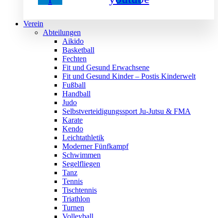
Verein
Abteilungen
Aikido
Basketball
Fechten
Fit und Gesund Erwachsene
Fit und Gesund Kinder – Postis Kinderwelt
Fußball
Handball
Judo
Selbstverteidigungssport Ju-Jutsu & FMA
Karate
Kendo
Leichtathletik
Moderner Fünfkampf
Schwimmen
Segelfliegen
Tanz
Tennis
Tischtennis
Triathlon
Turnen
Volleyball