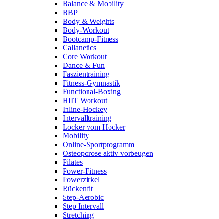
Balance & Mobility
BBP
Body & Weights
Body-Workout
Bootcamp-Fitness
Callanetics
Core Workout
Dance & Fun
Faszientraining
Fitness-Gymnastik
Functional-Boxing
HIIT Workout
Inline-Hockey
Intervalltraining
Locker vom Hocker
Mobility
Online-Sportprogramm
Osteoporose aktiv vorbeugen
Pilates
Power-Fitness
Powerzirkel
Rückenfit
Step-Aerobic
Step Intervall
Stretching