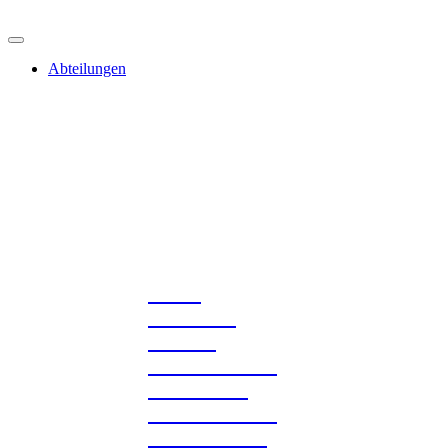
Abteilungen
Alle Abteilungen
im Überblick
Aikido
Basketball
Fechten
Fit und Gesund
Erwachsene
Fit und Gesund
Kinder - Postis