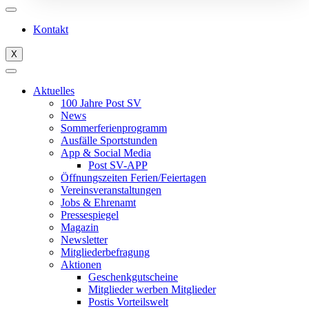
Kontakt
X
Aktuelles
100 Jahre Post SV
News
Sommerferienprogramm
Ausfälle Sportstunden
App & Social Media
Post SV-APP
Öffnungszeiten Ferien/Feiertagen
Vereinsveranstaltungen
Jobs & Ehrenamt
Pressespiegel
Magazin
Newsletter
Mitgliederbefragung
Aktionen
Geschenkgutscheine
Mitglieder werben Mitglieder
Postis Vorteilswelt