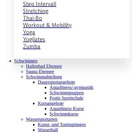
Step Intervall
Stretching
Thai-Bo
Workout & Mobility
Yoga
Yogilates
Zumba
Schwimmen
Hallenbad Ebensee
Sauna Ebensee
Schwimmabteilung
Dauersportangebote
Aquafitness/-gymnastik
Schwimmgruppen
Postis Sportschule
Kursangebote
Aquafitness Kurse
Schwimmkurse
Wassersportarten
Kunst- und Turmspringen
Wasserball