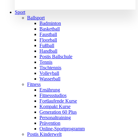
Sport
Ballsport
Badminton
Basketball
Faustball
Floorball
Fußball
Handball
Postis Ballschule
Tennis
Tischtennis
Volleyball
Wasserball
Fitness
Ernährung
Fitnessstudios
Fortlaufende Kurse
Kompakt Kurse
Generation 60 Plus
Personaltraining
Prävention
Online-Sportprogramm
Postis Kinderwelt