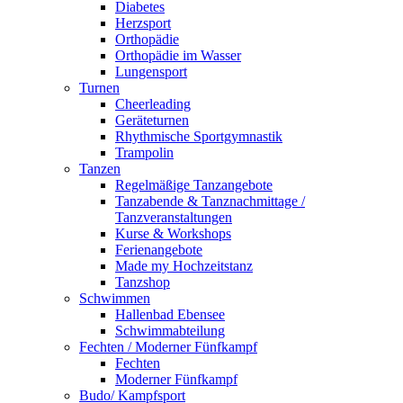
Diabetes
Herzsport
Orthopädie
Orthopädie im Wasser
Lungensport
Turnen
Cheerleading
Geräteturnen
Rhythmische Sportgymnastik
Trampolin
Tanzen
Regelmäßige Tanzangebote
Tanzabende & Tanznachmittage /
Tanzveranstaltungen
Kurse & Workshops
Ferienangebote
Made my Hochzeitstanz
Tanzshop
Schwimmen
Hallenbad Ebensee
Schwimmabteilung
Fechten / Moderner Fünfkampf
Fechten
Moderner Fünfkampf
Budo/ Kampfsport