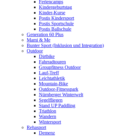
Feriencamps
Kindergeburtstag
Kinder-Kurse
Postis Kindersport
Postis Sportschule
Postis Ballschule
Generation 60 Plus
Mami & Me
Bunter Sport (Inklusion und Integration)
Outdoor
Dirtbike
Fahrradtouren
Groupfitness Outdoor
Lauf-Treff
Leichtathletik
Mountain-Bike
Outdoor-Fitnesspark
Nürnberger Winterwelt
Segelfliegen
Stand UP Paddling
Triathlon
Wandern
Wintersport
Rehasport
Demenz