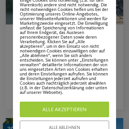
Einige Cookies sind notwendig (z.B. für den
Warenkorb) andere sind nicht notwendig. Die
nicht-notwendigen Cookies helfen uns bei der
Optimierung unseres Online-Angebotes,
unserer Webseitenfunktionen und werden für
Marketingzwecke eingesetzt. Die Einwilligung
umfasst die Speicherung von Informationen
auf Ihrem Endgerät, das Auslesen
personenbezogener Daten sowie deren
Hitzeschlacht auf zwei
Verarbeitung. Klicken Sie auf „Alle
akzeptieren“, um in den Einsatz von nicht
Rädern
notwendigen Cookies einzuwilligen oder auf
„Alle ablehnen“, wenn Sie sich anders
entscheiden. Sie können unter „Einstellungen
Radtourbericht vom 30.07. - Heiße
verwalten“ detaillierte Informationen der von
uns eingesetzten Arten von Cookies erhalten
Tour, coole Truppe
und deren Einstellungen aufrufen. Sie können
die Einstellungen jederzeit aufrufen und
Cookies auch nachträglich jederzeit abwählen
(z.B. in der Datenschutzerklärung oder unten
WEITERLESEN
auf unserer Webseite).
ALLE AKZEPTIEREN
ALLE ABLEHNEN
30