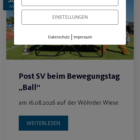
Juli
EINSTELLUNGEN
|
Datenschutz
Impressum
Post SV beim Bewegungstag
„Ball“
am 16.08.2026 auf der Wöhrder Wiese
WEITERLESEN