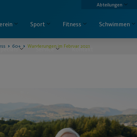
Abteilungen
erein
Sport
Fitness
Schwimmen
ess
60+
Wanderungen im Februar 2022
pecials
Service
Kontakt