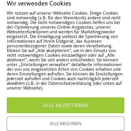
Feb.
Wir verwenden Cookies
Wir nutzen auf unserer Webseite Cookies. Einige Cookies
sind notwendig (z.B. für den Warenkorb) andere sind nicht
notwendig. Die nicht-notwendigen Cookies helfen uns bei
der Optimierung unseres Online-Angebotes, unserer
Webseitenfunktionen und werden für Marketingzwecke
eingesetzt. Die Einwilligung umfasst die Speicherung von
Informationen auf Ihrem Endgerät, das Auslesen
personenbezogener Daten sowie deren Verarbeitung.
Klicken Sie auf „Alle akzeptieren“, um in den Einsatz von
nicht notwendigen Cookies einzuwilligen oder auf „Alle
ablehnen“, wenn Sie sich anders entscheiden. Sie können
unter „Einstellungen verwalten“ detaillierte Informationen
Digitaler
Fit und
der von uns eingesetzten Arten von Cookies erhalten und
deren Einstellungen aufrufen. Sie können die Einstellungen
Gesundheitstag
Ihre S
jederzeit aufrufen und Cookies auch nachträglich jederzeit
abwählen (z.B. in der Datenschutzerklärung oder unten auf
unserer Webseite).
esund, agil und entspannt
Stärken S
leiben.
Ihrem Kör
ALLE AKZEPTIEREN
WEITERLESEN
WEITE
ALLE ABLEHNEN