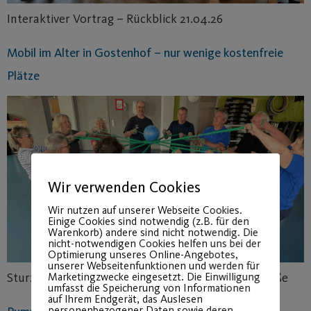
Interaktiver Vortrag – Rückblick 21.04.26
Mobil im Alter in Gostenhof – nur wenige kostenfreie
Plätze
Wir verwenden Cookies
Wir nutzen auf unserer Webseite Cookies.
Einige Cookies sind notwendig (z.B. für den
Warenkorb) andere sind nicht notwendig. Die
nicht-notwendigen Cookies helfen uns bei der
Optimierung unseres Online-Angebotes,
unserer Webseitenfunktionen und werden für
Marketingzwecke eingesetzt. Die Einwilligung
Sturzprophylaxe ab 23.04. in der Südl. Fürther Straße
umfasst die Speicherung von Informationen
auf Ihrem Endgerät, das Auslesen
personenbezogener Daten sowie deren