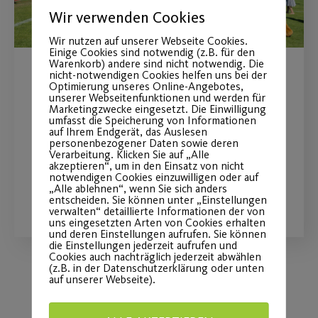
Wir verwenden Cookies
Wir nutzen auf unserer Webseite Cookies.
Einige Cookies sind notwendig (z.B. für den
Warenkorb) andere sind nicht notwendig. Die
nicht-notwendigen Cookies helfen uns bei der
Post SV beim Bewegungstag
Optimierung unseres Online-Angebotes,
unserer Webseitenfunktionen und werden für
„Ball“
Marketingzwecke eingesetzt. Die Einwilligung
umfasst die Speicherung von Informationen
auf Ihrem Endgerät, das Auslesen
personenbezogener Daten sowie deren
am 16.08.2026 auf der Wöhrder Wiese
Verarbeitung. Klicken Sie auf „Alle
akzeptieren“, um in den Einsatz von nicht
notwendigen Cookies einzuwilligen oder auf
„Alle ablehnen“, wenn Sie sich anders
WEITERLESEN
entscheiden. Sie können unter „Einstellungen
verwalten“ detaillierte Informationen der von
uns eingesetzten Arten von Cookies erhalten
und deren Einstellungen aufrufen. Sie können
die Einstellungen jederzeit aufrufen und
Cookies auch nachträglich jederzeit abwählen
(z.B. in der Datenschutzerklärung oder unten
auf unserer Webseite).
Load More