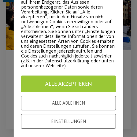
auf Ihrem Endgerät, das Auslesen
personenbezogener Daten sowie deren
Verarbeitung. Klicken Sie auf „Alle
akzeptieren“, um in den Einsatz von nicht
notwendigen Cookies einzuwilligen oder auf
„Alle ablehnen“, wenn Sie sich anders
entscheiden. Sie können unter „Einstellungen
verwalten“ detaillierte Informationen der von
uns eingesetzten Arten von Cookies erhalten
und deren Einstellungen aufrufen. Sie können
die Einstellungen jederzeit aufrufen und
Cookies auch nachträglich jederzeit abwählen
(z.B. in der Datenschutzerklärung oder unten
Kleine Narren auf dem Eis
auf unserer Webseite).
VR Bank Faschingsaktion auf der
ALLE AKZEPTIEREN
Nürnberger Winterwelt
ALLE ABLEHNEN
WEITERLESEN
EINSTELLUNGEN