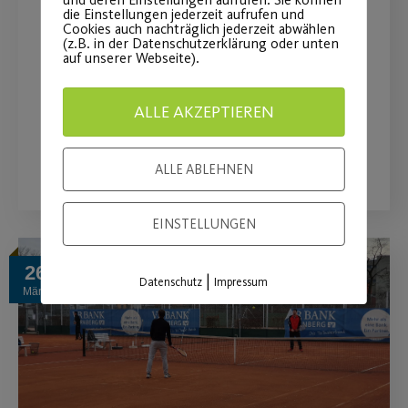
die Einstellungen jederzeit aufrufen und
Post SV-Tennisaktion 2021
Cookies auch nachträglich jederzeit abwählen
(z.B. in der Datenschutzerklärung oder unten
auf unserer Webseite).
Post SV-Mitglieder trainieren kostenlos
bis Ende Mai.
ALLE AKZEPTIEREN
WEITERLESEN
ALLE ABLEHNEN
EINSTELLUNGEN
26
|
Datenschutz
Impressum
März