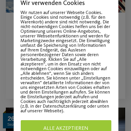
Wir verwenden Cookies
Wir nutzen auf unserer Webseite Cookies.
Einige Cookies sind notwendig (z.B. für den
Warenkorb) andere sind nicht notwendig. Die
Skibasar am 22. Oktober
nicht-notwendigen Cookies helfen uns bei der
Optimierung unseres Online-Angebotes,
unserer Webseitenfunktionen und werden für
2022
Marketingzwecke eingesetzt. Die Einwilligung
umfasst die Speicherung von Informationen
auf Ihrem Endgerät, das Auslesen
Gut erhaltene Wintersportartikel für
personenbezogener Daten sowie deren
Verarbeitung. Klicken Sie auf „Alle
dich oder deine Kinder.
akzeptieren“, um in den Einsatz von nicht
notwendigen Cookies einzuwilligen oder auf
„Alle ablehnen“, wenn Sie sich anders
entscheiden. Sie können unter „Einstellungen
WEITERLESEN
verwalten“ detaillierte Informationen der von
uns eingesetzten Arten von Cookies erhalten
und deren Einstellungen aufrufen. Sie können
die Einstellungen jederzeit aufrufen und
Cookies auch nachträglich jederzeit abwählen
(z.B. in der Datenschutzerklärung oder unten
auf unserer Webseite).
26
Sep.
ALLE AKZEPTIEREN