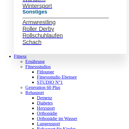
Wintersport
Sonstiges
Armwrestling
Roller Derby
Rollschuhlaufen
Schach
Fitness
Ernährung
Fitnessstudios
Fitlounge
Fitnessstudio Ebensee
STUDIO N°1
Generation 60 Plus
Rehasport
Demenz
Diabetes
Herzsport
Orthopädie
Orthopädie im Wasser
Lungensport
Rehasport für Kinder