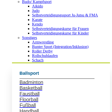
Budo/ Kampfsport
Aikido
Judo
Selbstverteidigungssport Ju-Jutsu & FMA
Karate
Kendo
Selbstverteidigungskurse für Frauen
Selbstverteidigungskurse für Kinder
Sonstiges
Armwrestling
Bunter Sport (Integration/Inklusion)
Roller Derby
Rollschuhlaufen
Schach
Ballsport
Badminton
Basketball
Faustball
Floorball
Fußball
Handball