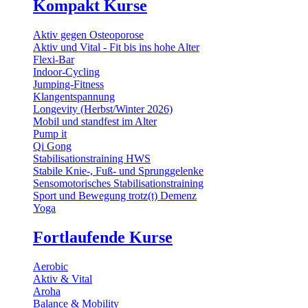
Kompakt Kurse
Aktiv gegen Osteoporose
Aktiv und Vital - Fit bis ins hohe Alter
Flexi-Bar
Indoor-Cycling
Jumping-Fitness
Klangentspannung
Longevity (Herbst/Winter 2026)
Mobil und standfest im Alter
Pump it
Qi Gong
Stabilisationstraining HWS
Stabile Knie-, Fuß- und Sprunggelenke
Sensomotorisches Stabilisationstraining
Sport und Bewegung trotz(t) Demenz
Yoga
Fortlaufende Kurse
Aerobic
Aktiv & Vital
Aroha
Balance & Mobility