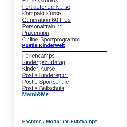
Fitnessstudios
Fortlaufende Kurse
Kompakt Kurse
Generation 60 Plus
Personaltraining
Prävention
Online-Sportprogramm
Postis Kinderwelt
Feriencamps
Kindergeburtstag
Kinder-Kurse
Postis Kindersport
Postis Sportschule
Postis Ballschule
Mami&Me
Fechten / Moderner Fünfkampf