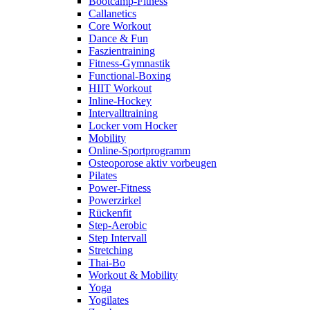
Bootcamp-Fitness
Callanetics
Core Workout
Dance & Fun
Faszientraining
Fitness-Gymnastik
Functional-Boxing
HIIT Workout
Inline-Hockey
Intervalltraining
Locker vom Hocker
Mobility
Online-Sportprogramm
Osteoporose aktiv vorbeugen
Pilates
Power-Fitness
Powerzirkel
Rückenfit
Step-Aerobic
Step Intervall
Stretching
Thai-Bo
Workout & Mobility
Yoga
Yogilates