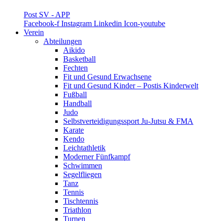
Post SV - APP
Facebook-f
Instagram
Linkedin
Icon-youtube
Verein
Abteilungen
Aikido
Basketball
Fechten
Fit und Gesund Erwachsene
Fit und Gesund Kinder – Postis Kinderwelt
Fußball
Handball
Judo
Selbstverteidigungssport Ju-Jutsu & FMA
Karate
Kendo
Leichtathletik
Moderner Fünfkampf
Schwimmen
Segelfliegen
Tanz
Tennis
Tischtennis
Triathlon
Turnen