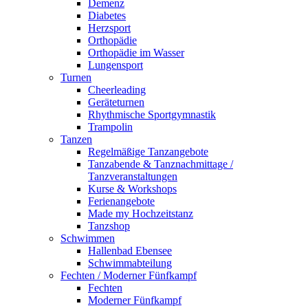
Demenz
Diabetes
Herzsport
Orthopädie
Orthopädie im Wasser
Lungensport
Turnen
Cheerleading
Geräteturnen
Rhythmische Sportgymnastik
Trampolin
Tanzen
Regelmäßige Tanzangebote
Tanzabende & Tanznachmittage /
Tanzveranstaltungen
Kurse & Workshops
Ferienangebote
Made my Hochzeitstanz
Tanzshop
Schwimmen
Hallenbad Ebensee
Schwimmabteilung
Fechten / Moderner Fünfkampf
Fechten
Moderner Fünfkampf