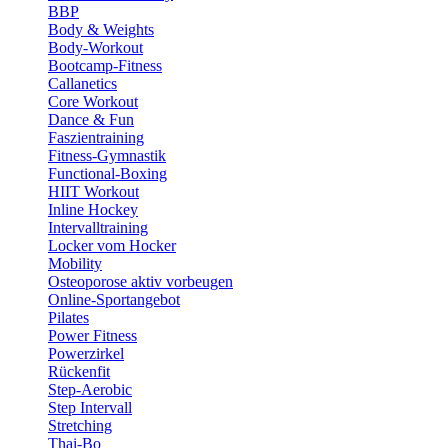
BBP
Body & Weights
Body-Workout
Bootcamp-Fitness
Callanetics
Core Workout
Dance & Fun
Faszientraining
Fitness-Gymnastik
Functional-Boxing
HIIT Workout
Inline Hockey
Intervalltraining
Locker vom Hocker
Mobility
Osteoporose aktiv vorbeugen
Online-Sportangebot
Pilates
Power Fitness
Powerzirkel
Rückenfit
Step-Aerobic
Step Intervall
Stretching
Thai-Bo