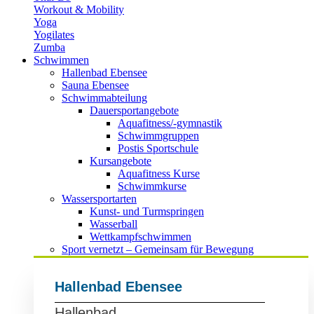
Workout & Mobility
Yoga
Yogilates
Zumba
Schwimmen
Hallenbad Ebensee
Sauna Ebensee
Schwimmabteilung
Dauersportangebote
Aquafitness/-gymnastik
Schwimmgruppen
Postis Sportschule
Kursangebote
Aquafitness Kurse
Schwimmkurse
Wassersportarten
Kunst- und Turmspringen
Wasserball
Wettkampfschwimmen
Sport vernetzt – Gemeinsam für Bewegung
Hallenbad Ebensee
Hallenbad