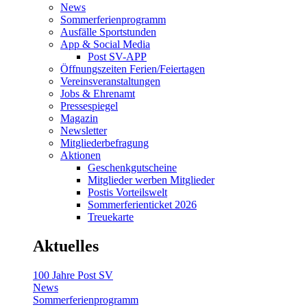
News
Sommerferienprogramm
Ausfälle Sportstunden
App & Social Media
Post SV-APP
Öffnungszeiten Ferien/Feiertagen
Vereinsveranstaltungen
Jobs & Ehrenamt
Pressespiegel
Magazin
Newsletter
Mitgliederbefragung
Aktionen
Geschenkgutscheine
Mitglieder werben Mitglieder
Postis Vorteilswelt
Sommerferienticket 2026
Treuekarte
Aktuelles
100 Jahre Post SV
News
Sommerferienprogramm