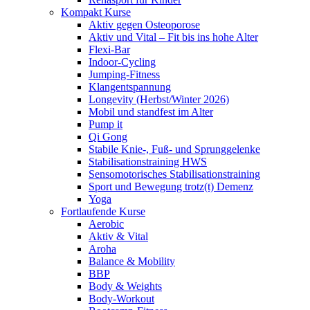
Kompakt Kurse
Aktiv gegen Osteoporose
Aktiv und Vital – Fit bis ins hohe Alter
Flexi-Bar
Indoor-Cycling
Jumping-Fitness
Klangentspannung
Longevity (Herbst/Winter 2026)
Mobil und standfest im Alter
Pump it
Qi Gong
Stabile Knie-, Fuß- und Sprunggelenke
Stabilisationstraining HWS
Sensomotorisches Stabilisationstraining
Sport und Bewegung trotz(t) Demenz
Yoga
Fortlaufende Kurse
Aerobic
Aktiv & Vital
Aroha
Balance & Mobility
BBP
Body & Weights
Body-Workout