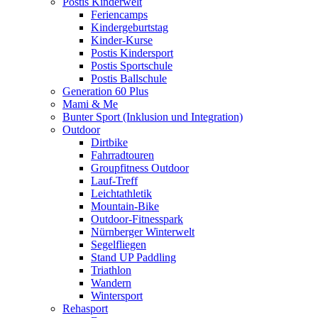
Postis Kinderwelt
Feriencamps
Kindergeburtstag
Kinder-Kurse
Postis Kindersport
Postis Sportschule
Postis Ballschule
Generation 60 Plus
Mami & Me
Bunter Sport (Inklusion und Integration)
Outdoor
Dirtbike
Fahrradtouren
Groupfitness Outdoor
Lauf-Treff
Leichtathletik
Mountain-Bike
Outdoor-Fitnesspark
Nürnberger Winterwelt
Segelfliegen
Stand UP Paddling
Triathlon
Wandern
Wintersport
Rehasport