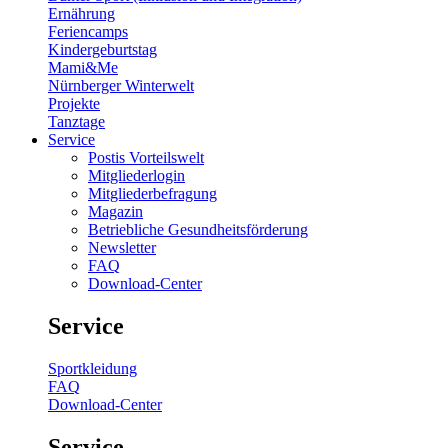
Ernährung
Feriencamps
Kindergeburtstag
Mami&Me
Nürnberger Winterwelt
Projekte
Tanztage
Service
Postis Vorteilswelt
Mitgliederlogin
Mitgliederbefragung
Magazin
Betriebliche Gesundheitsförderung
Newsletter
FAQ
Download-Center
Service
Sportkleidung
FAQ
Download-Center
Service