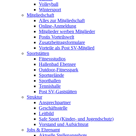
Volleyball
Wintersport
Mitgliedschaft
Alles zur Mitgliedschaft
Online-Anmeldung
Mitglieder werben Mitglieder
Postis Vorteilswelt
Zusatzbeitragsformulare
Vorteile als Post SV-Mitglied
Sportstätten
Fitnessstudios
Hallenbad Ebensee
Outdoor-Fitnesspark
Sportgelände
Sporthallen
Tennishalle
Post SV-Gaststätten
Struktur
Ansprechpartner
Geschäftsstelle
Leitbild
Safe Sport (Kinder- und Jugendschutz)
Vorstand und Aufsichtsrat
Jobs & Ehrenamt
Aktuelle Stellenangebote