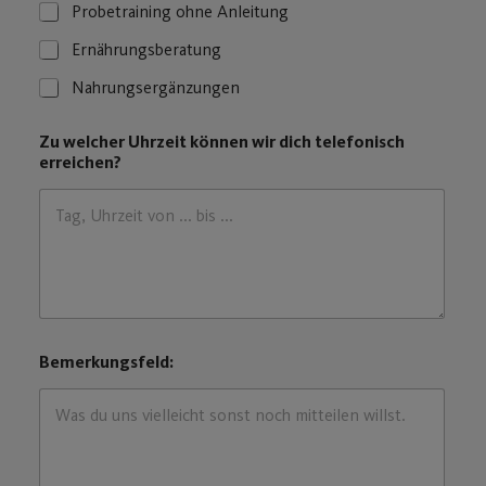
Probetraining ohne Anleitung
-
A
Ernährungsberatung
d
r
Nahrungsergänzungen
e
s
s
Zu welcher Uhrzeit können wir dich telefonisch
e
erreichen?
Bemerkungsfeld: