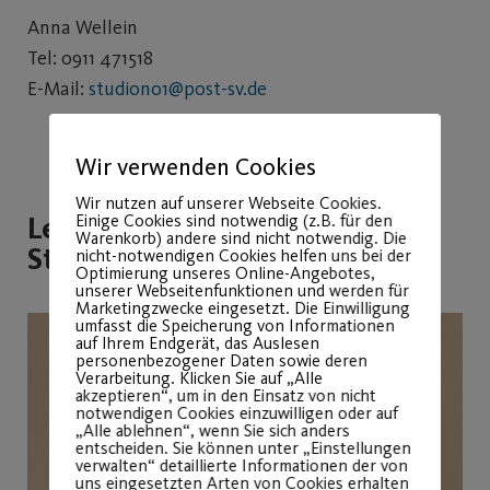
Anna Wellein
Tel: 0911 471518
E-Mail:
studiono1@post-sv.de
Wir verwenden Cookies
Wir nutzen auf unserer Webseite Cookies.
Leitung Trainingsfläche
Einige Cookies sind notwendig (z.B. für den
Warenkorb) andere sind nicht notwendig. Die
Studio N°1
nicht-notwendigen Cookies helfen uns bei der
Optimierung unseres Online-Angebotes,
unserer Webseitenfunktionen und werden für
Marketingzwecke eingesetzt. Die Einwilligung
umfasst die Speicherung von Informationen
auf Ihrem Endgerät, das Auslesen
personenbezogener Daten sowie deren
Verarbeitung. Klicken Sie auf „Alle
akzeptieren“, um in den Einsatz von nicht
notwendigen Cookies einzuwilligen oder auf
„Alle ablehnen“, wenn Sie sich anders
entscheiden. Sie können unter „Einstellungen
verwalten“ detaillierte Informationen der von
uns eingesetzten Arten von Cookies erhalten