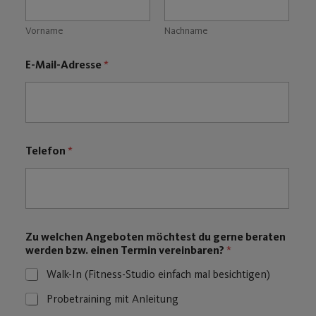
Vorname
Nachname
E-Mail-Adresse
*
*
Telefon
*
T
e
l
e
f
o
n
Zu welchen Angeboten möchtest du gerne beraten
E
werden bzw. einen Termin vereinbaren?
*
-
M
Walk-In (Fitness-Studio einfach mal besichtigen)
a
Probetraining mit Anleitung
i
l