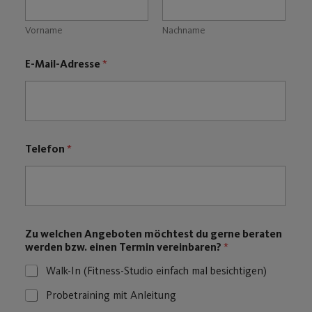
Vorname
Nachname
E-Mail-Adresse
*
Telefon
*
T
Zu welchen Angeboten möchtest du gerne beraten
e
werden bzw. einen Termin vereinbaren?
*
l
e
Walk-In (Fitness-Studio einfach mal besichtigen)
f
o
Probetraining mit Anleitung
n