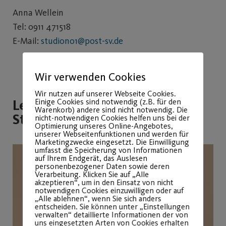
Anna Wellein
Tel: 0911 471518
E-Mail:
studiono1@post-sv.de
Wir verwenden Cookies
Wir nutzen auf unserer Webseite Cookies.
Leitung Trainingsfläche
Einige Cookies sind notwendig (z.B. für den
Warenkorb) andere sind nicht notwendig. Die
Studio N°1
nicht-notwendigen Cookies helfen uns bei der
Optimierung unseres Online-Angebotes,
unserer Webseitenfunktionen und werden für
Marketingzwecke eingesetzt. Die Einwilligung
umfasst die Speicherung von Informationen
auf Ihrem Endgerät, das Auslesen
personenbezogener Daten sowie deren
Verarbeitung. Klicken Sie auf „Alle
akzeptieren“, um in den Einsatz von nicht
notwendigen Cookies einzuwilligen oder auf
„Alle ablehnen“, wenn Sie sich anders
entscheiden. Sie können unter „Einstellungen
verwalten“ detaillierte Informationen der von
uns eingesetzten Arten von Cookies erhalten