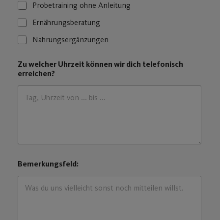
w
Probetraining ohne Anleitung
e
l
Ernährungsberatung
c
Nahrungsergänzungen
h
e
n
Zu welcher Uhrzeit können wir dich telefonisch
b
erreichen?
z
w
.
Bemerkungsfeld: