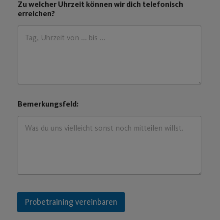
Vorname
Nachname
E-Mail-Adresse
*
Telefon
*
Zu welchen Angeboten möchtest du gerne beraten
werden bzw. einen Termin vereinbaren?
*
Walk-In (Fitness-Studio einfach mal besichtigen)
Probetraining mit Anleitung