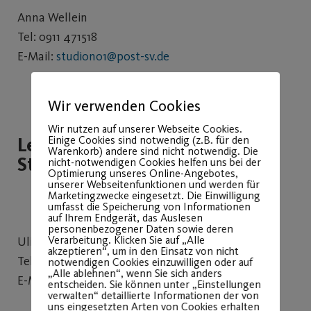
Anna Wellein
Tel: 0911 471518
E-Mail:
studiono1@post-sv.de
Wir verwenden Cookies
Wir nutzen auf unserer Webseite Cookies.
Leitung Trainingsfläche
Einige Cookies sind notwendig (z.B. für den
Warenkorb) andere sind nicht notwendig. Die
Studio N°1
nicht-notwendigen Cookies helfen uns bei der
Optimierung unseres Online-Angebotes,
unserer Webseitenfunktionen und werden für
Marketingzwecke eingesetzt. Die Einwilligung
umfasst die Speicherung von Informationen
auf Ihrem Endgerät, das Auslesen
personenbezogener Daten sowie deren
Verarbeitung. Klicken Sie auf „Alle
akzeptieren“, um in den Einsatz von nicht
notwendigen Cookies einzuwilligen oder auf
„Alle ablehnen“, wenn Sie sich anders
entscheiden. Sie können unter „Einstellungen
verwalten“ detaillierte Informationen der von
uns eingesetzten Arten von Cookies erhalten