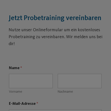
1. Beratungstermin
Wir beraten dich ganz kostenlos und
unverbindlich zum Thema Sport und
Fitness in unseren Studios.
2. Probetraining
3. Deine Mitgliedschaft beim Post SV
Studio N°1
4. Erfassungstraining
5. Folgetermine