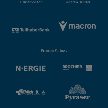
Previous
1
…
41
42
43
44
45
…
75
Next