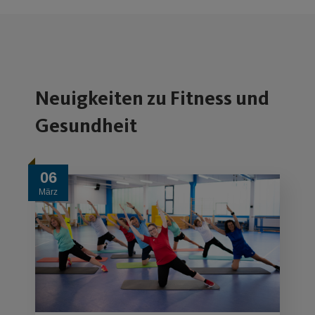
Montag, Dienstag,
09:00 – 13:00 Uhr
Donnerstag
und 15:00 – 21:00
Uhr
Mittwoch, Freitag
08:00 – 13:00 Uhr
und 15:00 – 21:00
Uhr
Samstag, Sonntag,
09:00 – 16:00 Uhr
Feiertag
Abweichende Öffnungszeiten in den Ferien
bzw. an Feiertagen findest du
hier
.