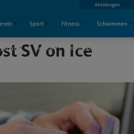
Abteilungen
erein
Sport
Fitness
Schwimmen
st SV on Ice
pecials
Service
Kontakt