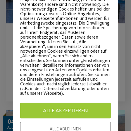
Warenkorb) andere sind nicht notwendig. Die
nicht-notwendigen Cookies helfen uns bei der
Optimierung unseres Online-Angebotes,
unserer Webseitenfunktionen und werden für
Marketingzwecke eingesetzt. Die Einwilligung
umfasst die Speicherung von Informationen
auf Ihrem Endgerät, das Auslesen
personenbezogener Daten sowie deren
Erfolgreicher Lenkball-
Verarbeitung. Klicken Sie auf „Alle
akzeptieren“, um in den Einsatz von nicht
Lehrgang
notwendigen Cookies einzuwilligen oder auf
„Alle ablehnen“, wenn Sie sich anders
entscheiden. Sie können unter „Einstellungen
Zwei neue Kurse starten im September
verwalten“ detaillierte Informationen der von
uns eingesetzten Arten von Cookies erhalten
und deren Einstellungen aufrufen. Sie können
die Einstellungen jederzeit aufrufen und
WEITERLESEN
Cookies auch nachträglich jederzeit abwählen
(z.B. in der Datenschutzerklärung oder unten
auf unserer Webseite).
ALLE AKZEPTIEREN
04
Aug.
ALLE ABLEHNEN