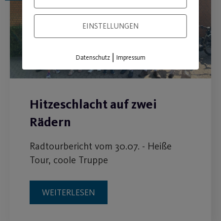
EINSTELLUNGEN
|
Datenschutz
Impressum
Hitzeschlacht auf zwei
Rädern
Radtourbericht vom 30.07. - Heiße
Tour, coole Truppe
WEITERLESEN