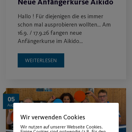
Neue Anfängerkurse Aikido
Hallo ! Für diejenigen die es immer
schon mal ausprobieren wollten… Am
16.9. / 17.9.26 fangen neue
Anfängerkurse im Aikido…
WEITERLESEN
05
Aug.
Wir verwenden Cookies
Wir nutzen auf unserer Webseite Cookies.
Einige Cookies sind notwendig (z.B. für den