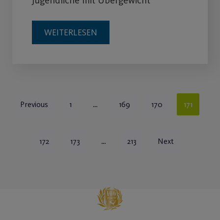
WEITERLESEN
Previous
1
…
169
170
171
172
173
…
213
Next