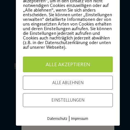
dein Ticket für
akzeptieren“, um in den Einsatz von nicht
notwendigen Cookies einzuwilligen oder auf
unsere
„Alle ablehnen“, wenn Sie sich anders
entscheiden. Sie können unter „Einstellungen
Jubiläumsfeier!
verwalten“ detaillierte Informationen der von
uns eingesetzten Arten von Cookies erhalten
und deren Einstellungen aufrufen. Sie können
Hauptsponsor
Generalausrüster
die Einstellungen jederzeit aufrufen und
Sei am am
21. November
Cookies auch nachträglich jederzeit abwählen
(z.B. in der Datenschutzerklärung oder unten
2026
dabei und feiere
auf unserer Webseite).
mit uns 100 Jahre
Vereinsgeschichte!
ALLE AKZEPTIEREN
ALLE ABLEHNEN
JETZT TICKET
SICHERN
Premium Partner:
EINSTELLUNGEN
|
Datenschutz
Impressum