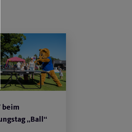
V beim
ngstag „Ball“