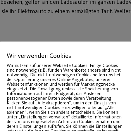
m beziehen, gelten an den Ladesäulen im ganzen Lad
sie ihr Elektroauto zu einem ermäßigten Tarif. Weiter
 regionalen und ganzheitlichen Energiewende. Die För
Wir verwenden Cookies
zernstrategie verankert. Aktuell umfasst der eigene F
Wir nutzen auf unserer Webseite Cookies. Einige Cookies
sind notwendig (z.B. für den Warenkorb) andere sind nicht
notwendig. Die nicht-notwendigen Cookies helfen uns bei
der Optimierung unseres Online-Angebotes, unserer
Webseitenfunktionen und werden für Marketingzwecke
eingesetzt. Die Einwilligung umfasst die Speicherung von
Informationen auf Ihrem Endgerät, das Auslesen
personenbezogener Daten sowie deren Verarbeitung.
Klicken Sie auf „Alle akzeptieren“, um in den Einsatz von
nicht notwendigen Cookies einzuwilligen oder auf „Alle
ablehnen“, wenn Sie sich anders entscheiden. Sie können
unter „Einstellungen verwalten“ detaillierte Informationen
der von uns eingesetzten Arten von Cookies erhalten und
deren Einstellungen aufrufen. Sie können die Einstellungen
jederzeit aufrufen und Cookies auch nachträglich jederzeit