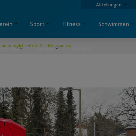
Abteilungen
erein
Sport
Fitness
Schwimmen
Lademöglichkeiten für Elektroautos
pecials
Service
Kontakt