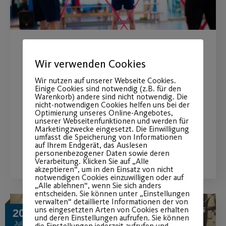
Kostenloses Kursangebot in
Wir verwenden Cookies
Schniegling
Wir nutzen auf unserer Webseite Cookies.
Einige Cookies sind notwendig (z.B. für den
Warenkorb) andere sind nicht notwendig. Die
Plätze frei ab Mi. 16.09. - immer von
nicht-notwendigen Cookies helfen uns bei der
11.15-12.15 Uhr
Optimierung unseres Online-Angebotes,
unserer Webseitenfunktionen und werden für
Marketingzwecke eingesetzt. Die Einwilligung
umfasst die Speicherung von Informationen
auf Ihrem Endgerät, das Auslesen
WEITERLESEN
personenbezogener Daten sowie deren
Verarbeitung. Klicken Sie auf „Alle
akzeptieren“, um in den Einsatz von nicht
notwendigen Cookies einzuwilligen oder auf
„Alle ablehnen“, wenn Sie sich anders
entscheiden. Sie können unter „Einstellungen
verwalten“ detaillierte Informationen der von
uns eingesetzten Arten von Cookies erhalten
20
und deren Einstellungen aufrufen. Sie können
Juli
die Einstellungen jederzeit aufrufen und