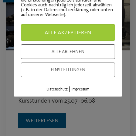
Cookies auch nachträglich jederzeit abwählen
(z.B. in der Datenschutzerklärung oder unten
auf unserer Webseite).
ALLE AKZEPTIEREN
ALLE ABLEHNEN
Sportlich in den CSD
EINSTELLUNGEN
Nürnberg
|
Datenschutz
Impressum
Christopher Street Day - kostenlose
Kursstunden vom 25.07.-06.08
WEITERLESEN